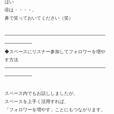
はい
④は・・・・。
鼻で笑っておいてください（笑）
━━━━━━━━━━━━━━━━━━━━━━
━━━━━━
◆スペースにリスナー参加してフォロワーを増や
す方法
━━━━━━━━━━━━━━━━━━━━━━
━━━━━━
スペース内でもお話ししましたが、
スペースを上手く活用すれば、
「フォロワーを増やす」ことにもつながります。